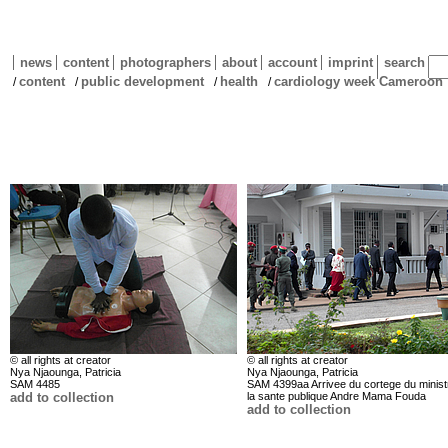
news
content
photographers
about
account
imprint
search
content
public development
health
cardiology week Cameroon
/
/
/
/
© all rights at creator
© all rights at creator
Nya Njaounga, Patricia
Nya Njaounga, Patricia
SAM 4485
SAM 4399aa Arrivee du cortege du minist
add to collection
la sante publique Andre Mama Fouda
add to collection