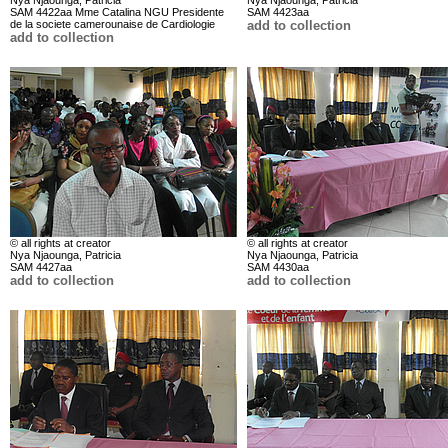
Nya Njaounga, Patricia
Nya Njaounga, Patricia
SAM 4422aa Mme Catalina NGU Presidente
SAM 4423aa
de la societe camerounaise de Cardiologie
add to collection
add to collection
© all rights at creator
© all rights at creator
Nya Njaounga, Patricia
Nya Njaounga, Patricia
SAM 4427aa
SAM 4430aa
add to collection
add to collection