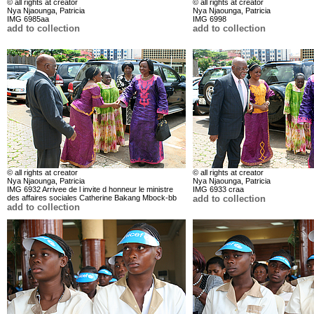
© all rights at creator
© all rights at creator
Nya Njaounga, Patricia
Nya Njaounga, Patricia
IMG 6985aa
IMG 6998
add to collection
add to collection
© all rights at creator
© all rights at creator
Nya Njaounga, Patricia
Nya Njaounga, Patricia
IMG 6932 Arrivee de l invite d honneur le ministre
IMG 6933 craa
des affaires sociales Catherine Bakang Mbock-bb
add to collection
add to collection