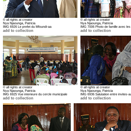
© all rights at creator
© all rights at creator
Nya Njaounga, Patricia
Nya Njaounga, Patricia
IMG 6926 Le prefet du Mfoundi-aa
IMG 7006 Photo de famille avec les
add to collection
add to collection
© all rights at creator
© all rights at creator
Nya Njaounga, Patricia
Nya Njaounga, Patricia
IMG 6925 Vue interieure du cercle municipale
IMG 6936 Salutation entre invites-a
add to collection
add to collection