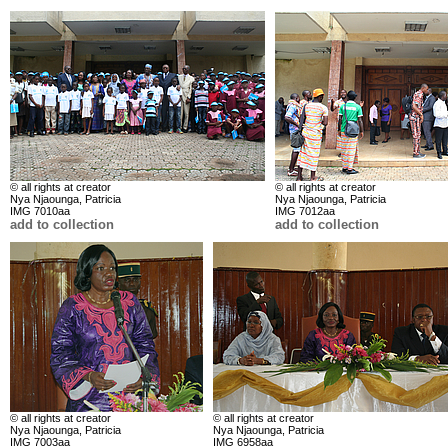
© all rights at creator
© all rights at creator
Nya Njaounga, Patricia
Nya Njaounga, Patricia
IMG 7010aa
IMG 7012aa
add to collection
add to collection
© all rights at creator
© all rights at creator
Nya Njaounga, Patricia
Nya Njaounga, Patricia
IMG 7003aa
IMG 6958aa