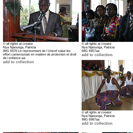
© all rights at creator
© all rights at creator
Nya Njaounga, Patricia
Nya Njaounga, Patricia
IMG 6976 Le representant de l Unicef salue les
IMG 6957aa
effort camerounais en matiere de protection et droit
add to collection
de l enfance-aa
add to collection
© all rights at creator
Nya Njaounga, Patricia
IMG 6987aa
add to collection