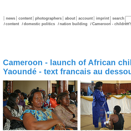
news
content
photographers
about
account
imprint
search
content
domestic politics
nation building
Cameroon - children'
/
/
/
/
Cameroon - launch of African chil
Yaoundé - text francais au desso